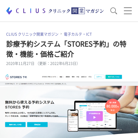
お役立ち資料
運営・経営のポイント
CLIUS クリニック開業マガジン
電子カルテ・ICT
診療予約システム「STORES予約」の特
徴・機能・価格ご紹介
開業医のリアル
開業準備で大事なこと
2020年11月27日 （更新：2022年6月23日）
電子カルテ・ICT
医療機器・事務機器
集患のコツ
セミナー