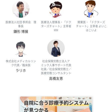
医療法人社団 季邦会 理
医療法人理事長・「ドク
開業医・「ドクターズ
事長
ターズチャート」主宰者
チャート」主宰者 よいこ
MM
はこいよ
鎌形 博展
株式会社メディカルリン
社会保険労務士法人ア
ク代表／臨床医
ミック人事サポート代表
社員／社会保険労務士／
ラリホ
医療労務コンサルタント
高橋友恵