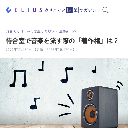
お役立ち資料
運営・経営のポイント
CLIUS クリニック開業マガジン
集患のコツ
待合室で音楽を流す際の「著作権」は？
2020年11月30日 （更新：2023年10月20日）
開業医のリアル
開業準備で大事なこと
電子カルテ・ICT
医療機器・事務機器
集患のコツ
セミナー