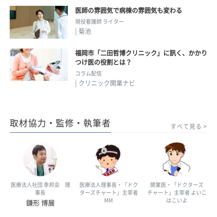
医師の雰囲気で病棟の雰囲気も変わる
現役看護師 ライター
| 菊池
福岡市「二田哲博クリニック」に訊く、かかり
つけ医の役割とは？
コラム配信
| クリニック開業ナビ
取材協力・監修・執筆者
すべて見る
医療法人社団 季邦会 理
医療法人理事長・「ドク
開業医・「ドクターズ
事長
ターズチャート」主宰者
チャート」主宰者 よいこ
MM
はこいよ
鎌形 博展