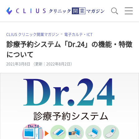
お役立ち資料
運営・経営のポイント
CLIUS クリニック開業マガジン
電子カルテ・ICT
診療予約システム「Dr.24」の機能・特徴
について
開業医のリアル
開業準備で大事なこと
2021年3月8日 （更新：2022年8月2日）
電子カルテ・ICT
医療機器・事務機器
集患のコツ
セミナー