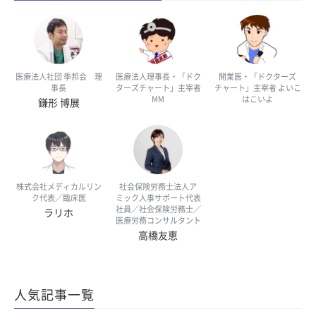
医療法人社団 季邦会 理
医療法人理事長・「ドク
開業医・「ドクターズ
事長
ターズチャート」主宰者
チャート」主宰者 よいこ
MM
はこいよ
鎌形 博展
株式会社メディカルリン
社会保険労務士法人ア
ク代表／臨床医
ミック人事サポート代表
社員／社会保険労務士／
ラリホ
医療労務コンサルタント
高橋友恵
人気記事一覧