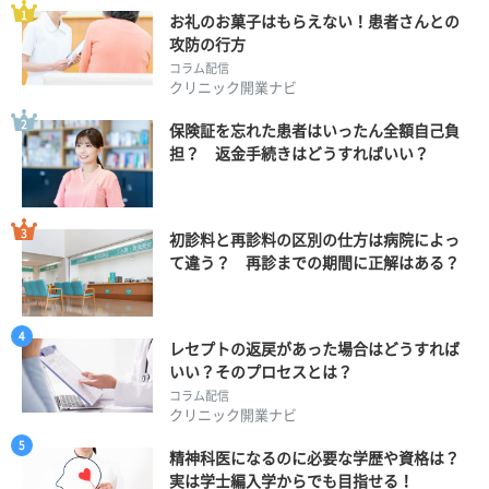
お礼のお菓子はもらえない！患者さんとの
攻防の行方
コラム配信
クリニック開業ナビ
保険証を忘れた患者はいったん全額自己負
担？ 返金手続きはどうすればいい？
初診料と再診料の区別の仕方は病院によっ
て違う？ 再診までの期間に正解はある？
レセプトの返戻があった場合はどうすれば
いい？そのプロセスとは？
コラム配信
クリニック開業ナビ
精神科医になるのに必要な学歴や資格は？
実は学士編入学からでも目指せる！