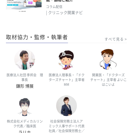
コラム配信
| クリニック開業ナビ
取材協力・監修・執筆者
すべて見る
医療法人社団 季邦会 理
医療法人理事長・「ドク
開業医・「ドクターズ
事長
ターズチャート」主宰者
チャート」主宰者 よいこ
MM
はこいよ
鎌形 博展
株式会社メディカルリン
社会保険労務士法人ア
ク代表／臨床医
ミック人事サポート代表
社員／社会保険労務士／
ラリホ