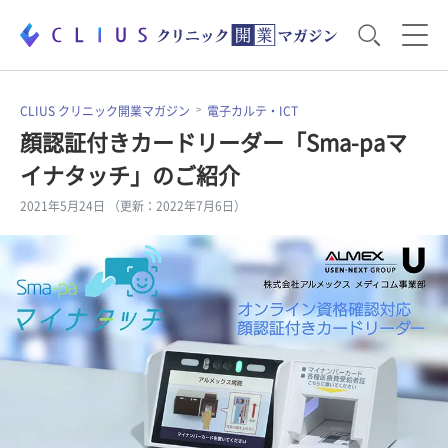
お役立ち資料
運営・経営のポイント
CLIUS クリニック開業マガジン
電子カルテ・ICT
顔認証付きカードリーダー「Sma-paマ
イナタッチ」のご紹介
開業医のリアル
開業準備で大事なこと
2021年5月24日 （更新：2022年7月6日）
電子カルテ・ICT
医療機器・事務機器
集患のコツ
セミナー