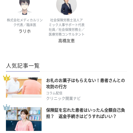
株式会社メディカルリン
社会保険労務士法人ア
ク代表／臨床医
ミック人事サポート代表
社員／社会保険労務士／
ラリホ
医療労務コンサルタント
高橋友恵
人気記事一覧
お礼のお菓子はもらえない！患者さんとの
攻防の行方
コラム配信
クリニック開業ナビ
保険証を忘れた患者はいったん全額自己負
担？ 返金手続きはどうすればいい？