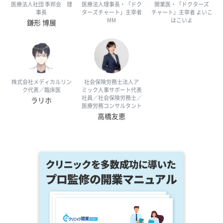
医療法人社団 季邦会 理
医療法人理事長・「ドク
開業医・「ドクターズ
事長
ターズチャート」主宰者
チャート」主宰者 よいこ
MM
はこいよ
鎌形 博展
株式会社メディカルリン
社会保険労務士法人ア
ク代表／臨床医
ミック人事サポート代表
社員／社会保険労務士／
ラリホ
医療労務コンサルタント
高橋友恵