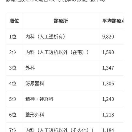
順位
診療所
平均診療点数
1位
内科（人工透析有）
9,820
2位
内科（人工透析以外（在宅））
1,590
3位
外科
1,347
4位
泌尿器科
1,306
5位
精神・神経科
1,240
6位
整形外科
1,218
7位
内科（人工透析以外（その他））
1,184