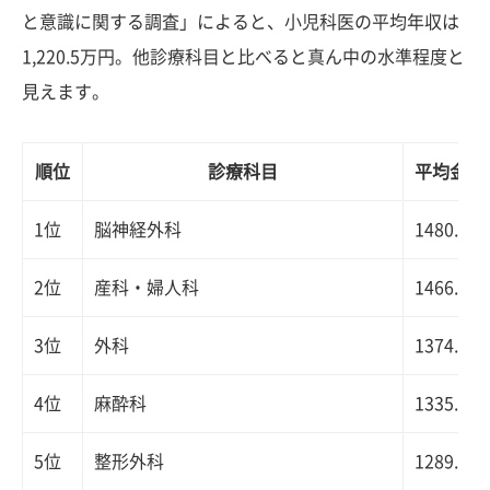
と意識に関する調査」によると、小児科医の平均年収は
1,220.5万円。他診療科目と比べると真ん中の水準程度と
見えます。
順位
診療科目
平均金額
1位
脳神経外科
1480.3
2位
産科・婦人科
1466.3
3位
外科
1374.2
4位
麻酔科
1335.2
5位
整形外科
1289.9