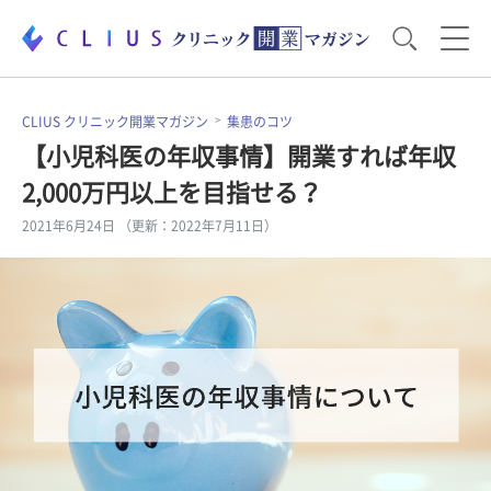
お役立ち資料
運営・経営のポイント
CLIUS クリニック開業マガジン
集患のコツ
【小児科医の年収事情】開業すれば年収
2,000万円以上を目指せる？
開業医のリアル
開業準備で大事なこと
2021年6月24日 （更新：2022年7月11日）
電子カルテ・ICT
医療機器・事務機器
集患のコツ
セミナー