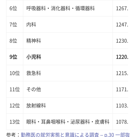
6位
呼吸器科・消化器科・循環器科
1267.2
7位
内科
1247.4
8位
精神科
1230.2
9位
小児科
1220.5
10位
救急科
1215.3
11位
その他
1171.5
12位
放射線科
1103.3
13位
眼科・耳鼻咽喉科・泌尿器科・皮膚科
1078.7
参考：
勤務医の就労実態と意識による調査 – p.30 一部抜