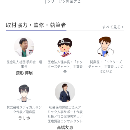
| クリニック開業ナビ
取材協力・監修・執筆者
すべて見る
医療法人社団 季邦会 理
医療法人理事長・「ドク
開業医・「ドクターズ
事長
ターズチャート」主宰者
チャート」主宰者 よいこ
MM
はこいよ
鎌形 博展
株式会社メディカルリン
社会保険労務士法人ア
ク代表／臨床医
ミック人事サポート代表
社員／社会保険労務士／
ラリホ
医療労務コンサルタント
高橋友恵