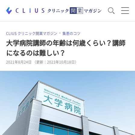
お役立ち資料
運営・経営のポイント
CLIUS クリニック開業マガジン
集患のコツ
大学病院講師の年齢は何歳くらい？講師
になるのは難しい？
開業医のリアル
開業準備で大事なこと
2021年8月24日 （更新：2023年10月18日）
電子カルテ・ICT
医療機器・事務機器
集患のコツ
セミナー