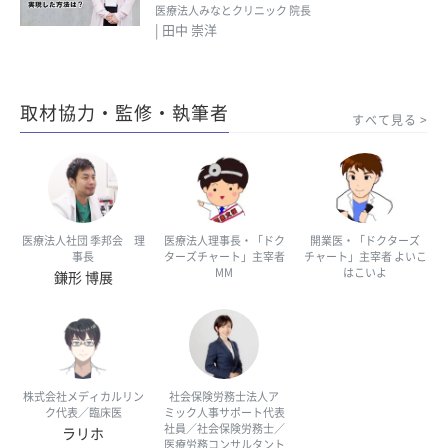
医療法人みなとクリニック 院長
| 田中 崇洋
取材協力・監修・執筆者
すべて見る
医療法人社団 季邦会 理
医療法人理事長・「ドク
開業医・「ドクターズ
事長
ターズチャート」主宰者
チャート」主宰者 よいこ
MM
はこいよ
鎌形 博展
株式会社メディカルリン
社会保険労務士法人ア
ク代表／臨床医
ミック人事サポート代表
社員／社会保険労務士／
ラリホ
医療労務コンサルタント