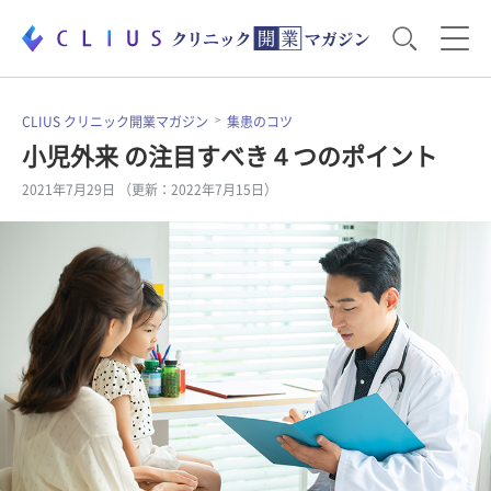
お役立ち資料
運営・経営のポイント
CLIUS クリニック開業マガジン
集患のコツ
小児外来 の注目すべき４つのポイント
2021年7月29日 （更新：2022年7月15日）
開業医のリアル
開業準備で大事なこと
電子カルテ・ICT
医療機器・事務機器
集患のコツ
セミナー