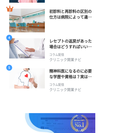
初診料と再診料の区別の
仕方は病院によって違
う？ 再診までの期間に
正解はある？
レセプトの返戻があった
場合はどうすればいい？
そのプロセスとは？
コラム配信
クリニック開業ナビ
精神科医になるのに必要
な学歴や資格は？実は学
士編入学からでも目指せ
コラム配信
る！
クリニック開業ナビ