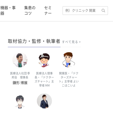
療機器・事
集患の
セミ
機器
コツ
ナー
取材協力・監修・執筆者
すべて見る
医療法人社団 季
医療法人理事
開業医・「ドク
邦会 理事長
長・「ドクター
ターズチャー
ズチャート」主
ト」主宰者 よい
鎌形 博展
宰者 MM
こはこいよ