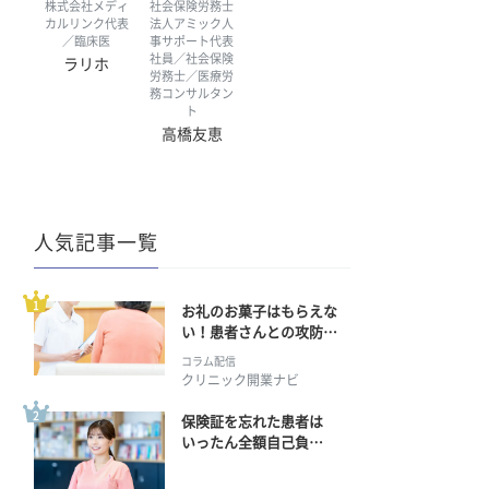
株式会社メディ
社会保険労務士
カルリンク代表
法人アミック人
／臨床医
事サポート代表
社員／社会保険
ラリホ
労務士／医療労
務コンサルタン
ト
高橋友恵
人気記事一覧
お礼のお菓子はもらえな
い！患者さんとの攻防の
行方
コラム配信
クリニック開業ナビ
保険証を忘れた患者は
いったん全額自己負
担？ 返金手続きはどう
すればいい？