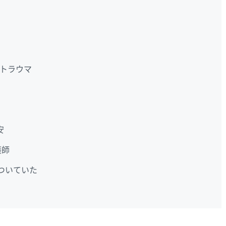
トラウマ
安
護師
ついていた