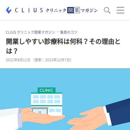
お役立ち資料
運営・経営のポイント
CLIUS クリニック開業マガジン
集患のコツ
開業しやすい診療科は何科？その理由と
は？
開業医のリアル
開業準備で大事なこと
2021年8月11日 （更新：2023年12月7日）
電子カルテ・ICT
医療機器・事務機器
集患のコツ
セミナー