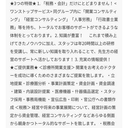
★3つの特徴★ 1. 「税務・会計」だけにとどまりません！ <
ワンストップサービス> 同グループ内に「開業コンサルティ
ング」「経営コンサルティング」「人事労務」「行政書士業
務」等を持ち、トータルでお客様のサポートができるような
体制をとっております。 2. 知識が豊富！ これまで積み上
げてきたノウハウに加え、スタッフは年20時間以上の研修
を受講し、常に新しい知識を取り入れることで、先生方の経
営のサポートへ活かしております！ 3. 充実の情報提供！
★ご提供業務★ ＜診療所開業支援＞ 開業をお考えのドクタ
ーを成功に導くためのさまざまなご提案を致します。 ・立
地提案・診療圏分析 ・事業計画策定・資金計画・資金調達
・建築・内装設計提案 ・医療機器・什器備品選定 ・スタッ
フ採用・事務局機能 ・宣伝広告・印刷 ・官公庁への書類作
成 ＜税務＞ 経営や将来の事業展開について、経営計画の策
定から資金管理、経営コンサルティング などあらゆる側面
から親身かつトータル的なサポートを致します。 ・税務会