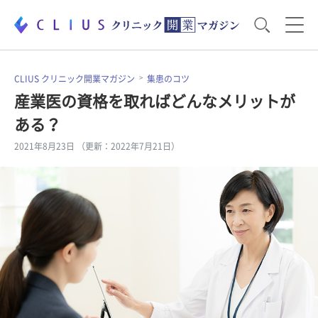
お役立ち資料
運営・経営のポイント
CLIUS クリニック開業マガジン
集患のコツ
産業医の資格を取ればどんなメリットが
ある？
開業医のリアル
開業準備で大事なこと
2021年8月23日 （更新：2022年7月21日）
電子カルテ・ICT
医療機器・事務機器
集患のコツ
セミナー