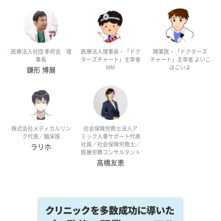
医療法人社団 季邦会 理
医療法人理事長・「ドク
開業医・「ドクターズ
事長
ターズチャート」主宰者
チャート」主宰者 よいこ
MM
はこいよ
鎌形 博展
株式会社メディカルリン
社会保険労務士法人ア
ク代表／臨床医
ミック人事サポート代表
社員／社会保険労務士／
ラリホ
医療労務コンサルタント
高橋友恵