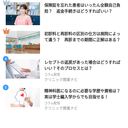
保険証を忘れた患者はいったん全額自己負
担？ 返金手続きはどうすればいい？
初診料と再診料の区別の仕方は病院によっ
て違う？ 再診までの期間に正解はある？
レセプトの返戻があった場合はどうすれば
いい？そのプロセスとは？
コラム配信
クリニック開業ナビ
精神科医になるのに必要な学歴や資格は？
実は学士編入学からでも目指せる！
コラム配信
クリニック開業ナビ