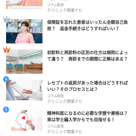
コラム配信
クリニック開業ナビ
保険証を忘れた患者はいったん全額自己負
担？ 返金手続きはどうすればいい？
初診料と再診料の区別の仕方は病院によっ
て違う？ 再診までの期間に正解はある？
レセプトの返戻があった場合はどうすれば
いい？そのプロセスとは？
コラム配信
クリニック開業ナビ
精神科医になるのに必要な学歴や資格は？
実は学士編入学からでも目指せる！
コラム配信
クリニック開業ナビ