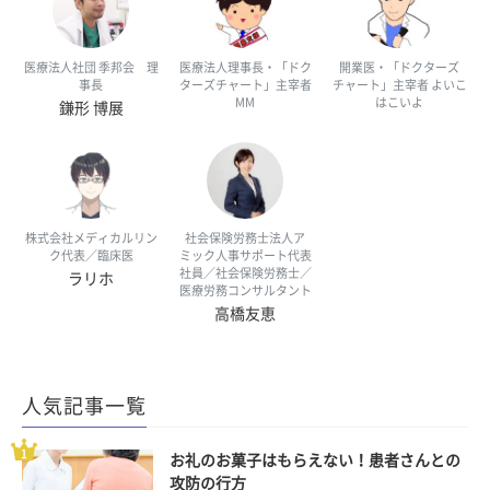
医療法人社団 季邦会 理
医療法人理事長・「ドク
開業医・「ドクターズ
事長
ターズチャート」主宰者
チャート」主宰者 よいこ
MM
はこいよ
鎌形 博展
株式会社メディカルリン
社会保険労務士法人ア
ク代表／臨床医
ミック人事サポート代表
社員／社会保険労務士／
ラリホ
医療労務コンサルタント
高橋友恵
人気記事一覧
お礼のお菓子はもらえない！患者さんとの
攻防の行方