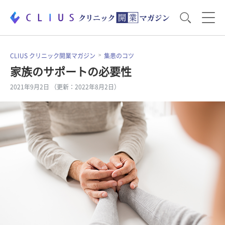
お役立ち資料
運営・経営のポイント
CLIUS クリニック開業マガジン
集患のコツ
家族のサポートの必要性
2021年9月2日 （更新：2022年8月2日）
開業医のリアル
開業準備で大事なこと
電子カルテ・ICT
医療機器・事務機器
集患のコツ
セミナー