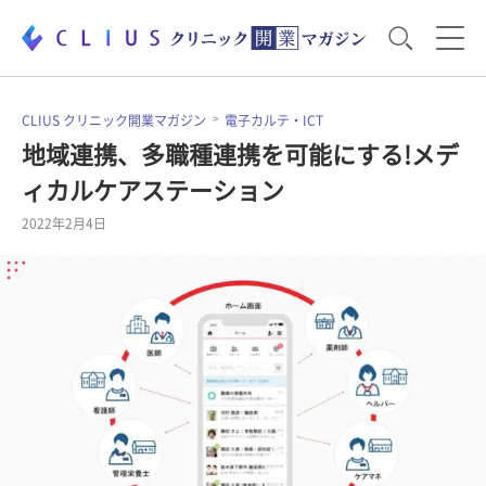
お役立ち資料
運営・経営のポイント
CLIUS クリニック開業マガジン
電子カルテ・ICT
地域連携、多職種連携を可能にする!メデ
ィカルケアステーション
開業医のリアル
開業準備で大事なこと
2022年2月4日
電子カルテ・ICT
医療機器・事務機器
集患のコツ
セミナー