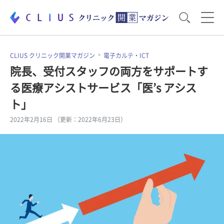
お役立ち資料
運営・経営のポイント
CLIUS クリニック開業マガジン
電子カルテ・ICT
院長、受付スタッフの両方をサポートす
る医療アシストサービス「医’s アシス
開業医のリアル
開業準備で大事なこと
ト」
2022年2月16日 （更新：2022年6月23日）
電子カルテ・ICT
医療機器・事務機器
集患のコツ
セミナー