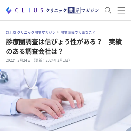
お役立ち資料
運営・経営のポイント
CLIUS クリニック開業マガジン
開業準備で大事なこと
診療圏調査は信ぴょう性がある？ 実績
のある調査会社は？
開業医のリアル
開業準備で大事なこと
2022年2月24日 （更新：2024年3月1日）
電子カルテ・ICT
医療機器・事務機器
集患のコツ
セミナー