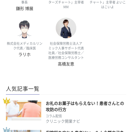
事長
ターズチャート」主宰者
チャート」主宰者 よいこ
MM
はこいよ
鎌形 博展
株式会社メディカルリン
社会保険労務士法人ア
ク代表／臨床医
ミック人事サポート代表
社員／社会保険労務士／
ラリホ
医療労務コンサルタント
高橋友恵
人気記事一覧
お礼のお菓子はもらえない！患者さんとの
攻防の行方
コラム配信
クリニック開業ナビ