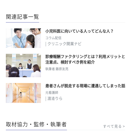
関連記事一覧
小児科医に向いている人ってどんな人？
コラム配信
| クリニック開業ナビ
診療報酬ファクタリングとは？利用メリットと
注意点、検討すべき例を紹介
執筆者 藤原友亮
患者さんが脱走する現場に遭遇してしまった話
元看護師
| 渡邉りら
取材協力・監修・執筆者
すべて見る