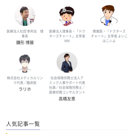
医療法人社団 季邦会 理
医療法人理事長・「ドク
開業医・「ドクターズ
事長
ターズチャート」主宰者
チャート」主宰者 よいこ
MM
はこいよ
鎌形 博展
株式会社メディカルリン
社会保険労務士法人ア
ク代表／臨床医
ミック人事サポート代表
社員／社会保険労務士／
ラリホ
医療労務コンサルタント
高橋友恵
人気記事一覧