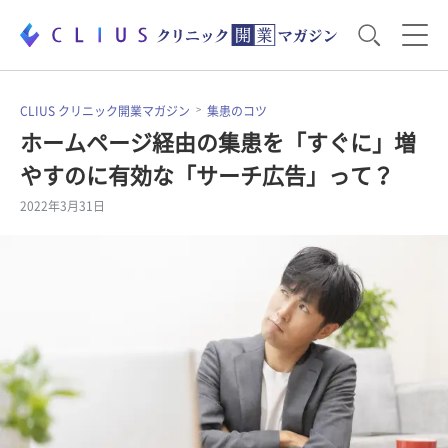
お役立ち資料
運営・経営のポイント
CLIUS クリニック開業マガジン
集患のコツ
ホームページ経由の集患を「すぐに」増
やすのに有効な「サーチ広告」って？
開業医のリアル
開業準備で大事なこと
2022年3月31日
電子カルテ・ICT
医療機器・事務機器
集患のコツ
セミナー