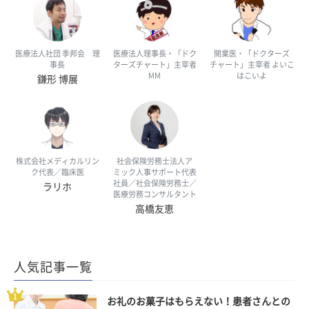
医療法人社団 季邦会 理
医療法人理事長・「ドク
開業医・「ドクターズ
事長
ターズチャート」主宰者
チャート」主宰者 よいこ
MM
はこいよ
鎌形 博展
株式会社メディカルリン
社会保険労務士法人ア
ク代表／臨床医
ミック人事サポート代表
社員／社会保険労務士／
ラリホ
医療労務コンサルタント
高橋友恵
人気記事一覧
お礼のお菓子はもらえない！患者さんとの