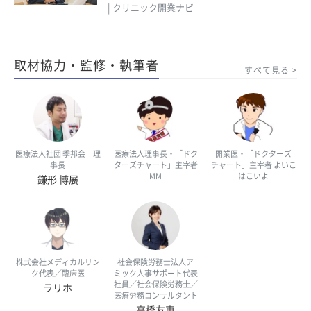
| クリニック開業ナビ
取材協力・監修・執筆者
すべて見る
医療法人社団 季邦会 理
医療法人理事長・「ドク
開業医・「ドクターズ
事長
ターズチャート」主宰者
チャート」主宰者 よいこ
MM
はこいよ
鎌形 博展
株式会社メディカルリン
社会保険労務士法人ア
ク代表／臨床医
ミック人事サポート代表
社員／社会保険労務士／
ラリホ
医療労務コンサルタント
高橋友恵