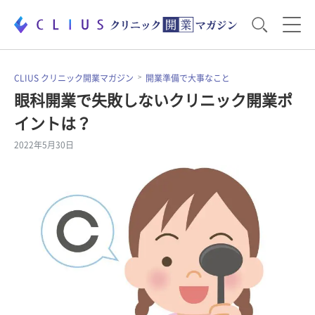
お役立ち資料
運営・経営のポイント
CLIUS クリニック開業マガジン
開業準備で大事なこと
眼科開業で失敗しないクリニック開業ポ
イントは？
開業医のリアル
開業準備で大事なこと
2022年5月30日
電子カルテ・ICT
医療機器・事務機器
集患のコツ
セミナー