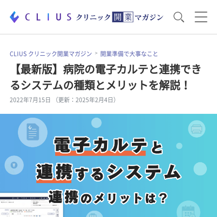
お役立ち資料
運営・経営のポイント
CLIUS クリニック開業マガジン
開業準備で大事なこと
【最新版】病院の電子カルテと連携でき
るシステムの種類とメリットを解説！
開業医のリアル
開業準備で大事なこと
2022年7月15日 （更新：2025年2月4日）
電子カルテ・ICT
医療機器・事務機器
集患のコツ
セミナー