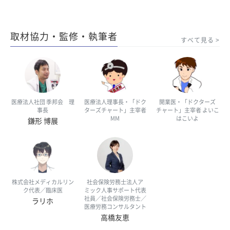
取材協力・監修・執筆者
すべて見る
医療法人社団 季邦会 理
医療法人理事長・「ドク
開業医・「ドクターズ
事長
ターズチャート」主宰者
チャート」主宰者 よいこ
MM
はこいよ
鎌形 博展
株式会社メディカルリン
社会保険労務士法人ア
ク代表／臨床医
ミック人事サポート代表
社員／社会保険労務士／
ラリホ
医療労務コンサルタント
高橋友恵