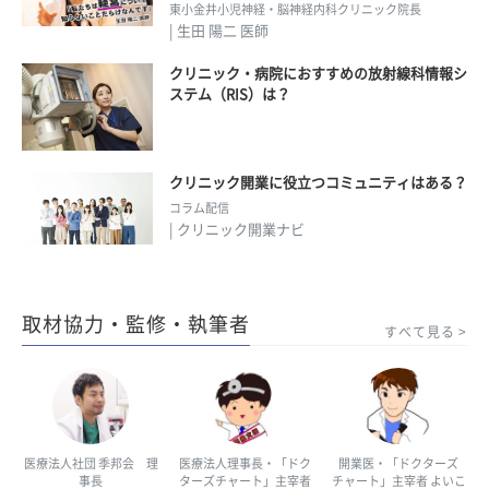
東小金井小児神経・脳神経内科クリニック院長
| 生田 陽二 医師
クリニック・病院におすすめの放射線科情報シ
ステム（RIS）は？
クリニック開業に役立つコミュニティはある？
コラム配信
| クリニック開業ナビ
取材協力・監修・執筆者
すべて見る
医療法人社団 季邦会 理
医療法人理事長・「ドク
開業医・「ドクターズ
事長
ターズチャート」主宰者
チャート」主宰者 よいこ