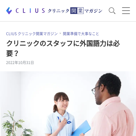
お役立ち資料
運営・経営のポイント
CLIUS クリニック開業マガジン
開業準備で大事なこと
クリニックのスタッフに外国語力は必
要？
開業医のリアル
開業準備で大事なこと
2022年10月31日
電子カルテ・ICT
医療機器・事務機器
集患のコツ
セミナー