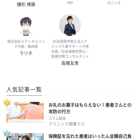
MM
はこいよ
鎌形 博展
株式会社メディカルリン
社会保険労務士法人ア
ク代表／臨床医
ミック人事サポート代表
社員／社会保険労務士／
ラリホ
医療労務コンサルタント
高橋友恵
人気記事一覧
お礼のお菓子はもらえない！患者さんとの
攻防の行方
コラム配信
クリニック開業ナビ
保険証を忘れた患者はいったん全額自己負