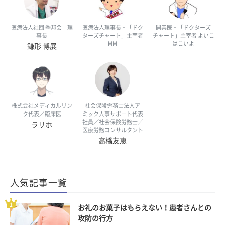
医療法人社団 季邦会 理
医療法人理事長・「ドク
開業医・「ドクターズ
事長
ターズチャート」主宰者
チャート」主宰者 よいこ
MM
はこいよ
鎌形 博展
株式会社メディカルリン
社会保険労務士法人ア
ク代表／臨床医
ミック人事サポート代表
社員／社会保険労務士／
ラリホ
医療労務コンサルタント
高橋友恵
人気記事一覧
お礼のお菓子はもらえない！患者さんとの
攻防の行方