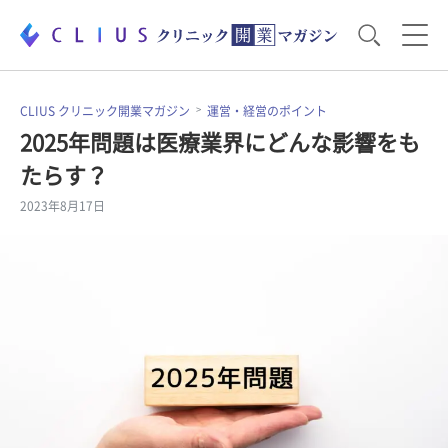
お役立ち資料
運営・経営のポイント
CLIUS クリニック開業マガジン
運営・経営のポイント
2025年問題は医療業界にどんな影響をも
たらす？
開業医のリアル
開業準備で大事なこと
2023年8月17日
電子カルテ・ICT
医療機器・事務機器
集患のコツ
セミナー