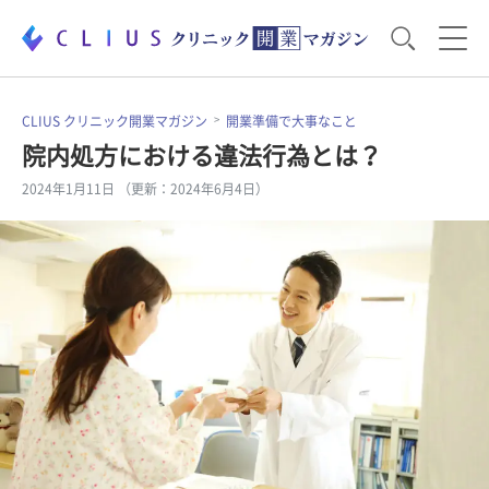
お役立ち資料
運営・経営のポイント
CLIUS クリニック開業マガジン
開業準備で大事なこと
院内処方における違法行為とは？
2024年1月11日 （更新：2024年6月4日）
開業医のリアル
開業準備で大事なこと
電子カルテ・ICT
医療機器・事務機器
集患のコツ
セミナー