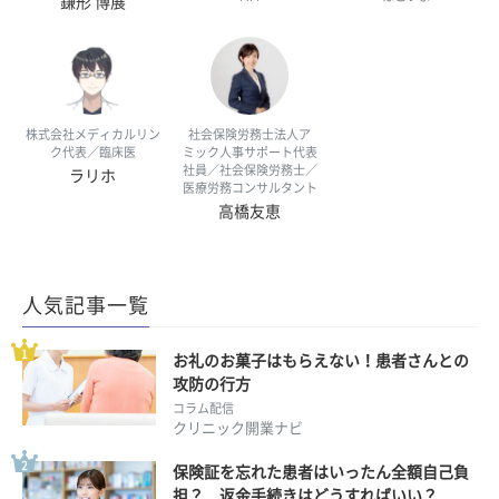
鎌形 博展
株式会社メディカルリン
社会保険労務士法人ア
ク代表／臨床医
ミック人事サポート代表
社員／社会保険労務士／
ラリホ
医療労務コンサルタント
高橋友恵
人気記事一覧
お礼のお菓子はもらえない！患者さんとの
攻防の行方
コラム配信
クリニック開業ナビ
保険証を忘れた患者はいったん全額自己負
担？ 返金手続きはどうすればいい？