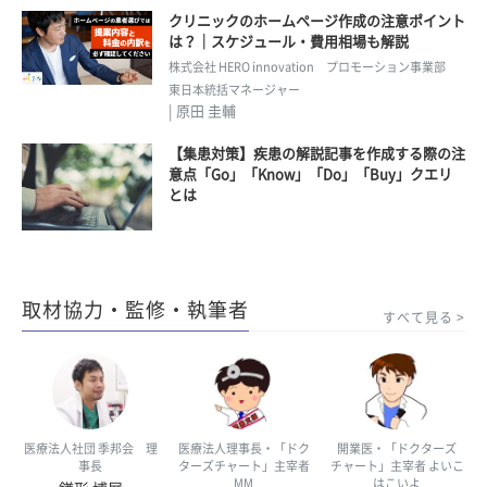
クリニックのホームページ作成の注意ポイント
は？｜スケジュール・費用相場も解説
株式会社 HERO innovation プロモーション事業部
東日本統括マネージャー
| 原田 圭輔
【集患対策】疾患の解説記事を作成する際の注
意点「Go」「Know」「Do」「Buy」クエリ
とは
取材協力・監修・執筆者
すべて見る
医療法人社団 季邦会 理
医療法人理事長・「ドク
開業医・「ドクターズ
事長
ターズチャート」主宰者
チャート」主宰者 よいこ
MM
はこいよ