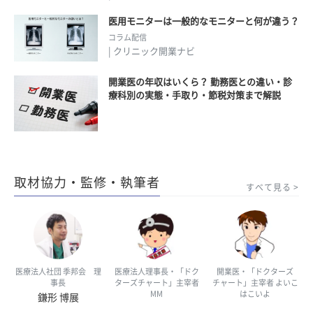
医用モニターは一般的なモニターと何が違う？
コラム配信
| クリニック開業ナビ
開業医の年収はいくら？ 勤務医との違い・診
療科別の実態・手取り・節税対策まで解説
取材協力・監修・執筆者
すべて見る
医療法人社団 季邦会 理
医療法人理事長・「ドク
開業医・「ドクターズ
事長
ターズチャート」主宰者
チャート」主宰者 よいこ
MM
はこいよ
鎌形 博展