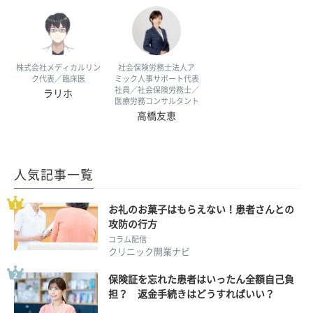
株式会社メディカルリン
社会保険労務士法人ア
ク代表／臨床医
ミック人事サポート代表
社員／社会保険労務士／
ラリホ
医療労務コンサルタント
高橋友恵
人気記事一覧
お礼のお菓子はもらえない！患者さんとの
攻防の行方
コラム配信
クリニック開業ナビ
保険証を忘れた患者はいったん全額自己負
担？ 返金手続きはどうすればいい？