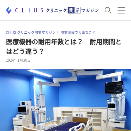
お役立ち資料
運営・経営のポイント
CLIUS クリニック開業マガジン
開業準備で大事なこと
医療機器の耐用年数とは？ 耐用期間と
はどう違う？
開業医のリアル
開業準備で大事なこと
2024年1月30日
電子カルテ・ICT
医療機器・事務機器
集患のコツ
セミナー