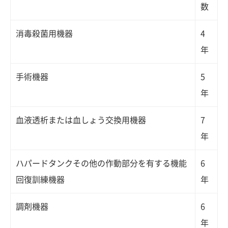
数
消毒殺菌用機器
4
年
手術機器
5
年
血液透析または血しょう交換用機器
7
年
ハパードタンクその他の作動部分を有する機能
6
回復訓練機器
年
調剤機器
6
年