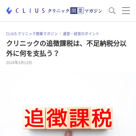
お役立ち資料
運営・経営のポイント
CLIUS クリニック開業マガジン
運営・経営のポイント
クリニックの追徴課税は、不足納税分以
外に何を支払う？
開業医のリアル
開業準備で大事なこと
2024年3月13日
電子カルテ・ICT
医療機器・事務機器
集患のコツ
セミナー