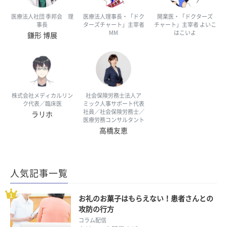
医療法人社団 季邦会 理
医療法人理事長・「ドク
開業医・「ドクターズ
事長
ターズチャート」主宰者
チャート」主宰者 よいこ
MM
はこいよ
鎌形 博展
株式会社メディカルリン
社会保険労務士法人ア
ク代表／臨床医
ミック人事サポート代表
社員／社会保険労務士／
ラリホ
医療労務コンサルタント
高橋友恵
人気記事一覧
お礼のお菓子はもらえない！患者さんとの
攻防の行方
コラム配信