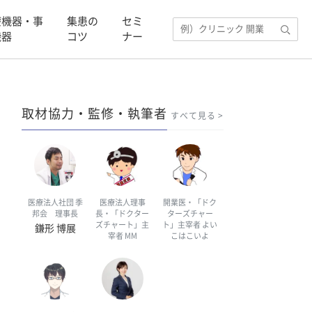
療機器・事
集患の
セミ
機器
コツ
ナー
取材協力・監修・執筆者
すべて見る
医療法人社団 季
医療法人理事
開業医・「ドク
邦会 理事長
長・「ドクター
ターズチャー
ズチャート」主
ト」主宰者 よい
鎌形 博展
宰者 MM
こはこいよ