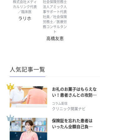
株式会社メディ
社会保険労務士
カルリンク代表
法人アミック人
／臨床医
事サポート代表
社員／社会保険
ラリホ
労務士／医療労
務コンサルタン
ト
高橋友恵
人気記事一覧
お礼のお菓子はもらえな
い！患者さんとの攻防の
行方
コラム配信
クリニック開業ナビ
保険証を忘れた患者は
いったん全額自己負
担？ 返金手続きはどう
すればいい？