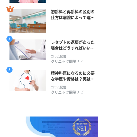
初診料と再診料の区別の
仕方は病院によって違
う？ 再診までの期間に
正解はある？
レセプトの返戻があった
場合はどうすればいい？
そのプロセスとは？
コラム配信
クリニック開業ナビ
精神科医になるのに必要
な学歴や資格は？実は学
士編入学からでも目指せ
コラム配信
る！
クリニック開業ナビ