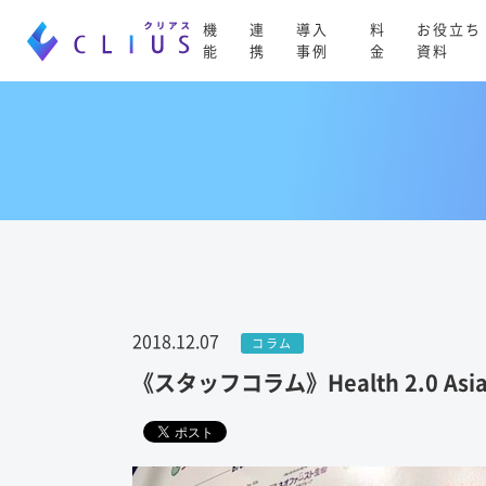
機
連
導入
料
お役立ち
能
携
事例
金
資料
2018.12.07
コラム
《スタッフコラム》Health 2.0 Asi