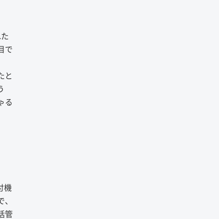
れた
目で
たと
う
ゃる
付機
で、
括管