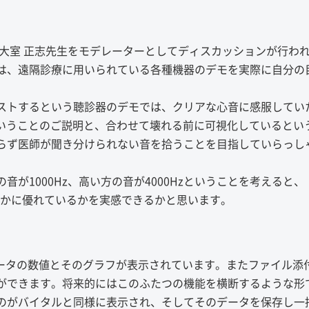
の大室 正志先生をモデレーターとしてディスカッションが行わ
は、遠隔診療に用いられている各種機器のデモを実際に自分の
ストするという聴診器のデモでは、クリアな心音に感服してい
ということのご説明と、合わせて壊れる前に可視化しているとい
らず医師が聞き分けられない音を拾うことを目指していらっし
が1000Hz、高い方の音が4000Hzということを考えると、
いかに優れているかを実感できるかと思います。
データの数値とそのグラフが表示されています。またファイル添
ができます。将来的にはこのふたつの機能を横断するような形
のがバイタルと同様に表示され、そしてそのデータを保存し一