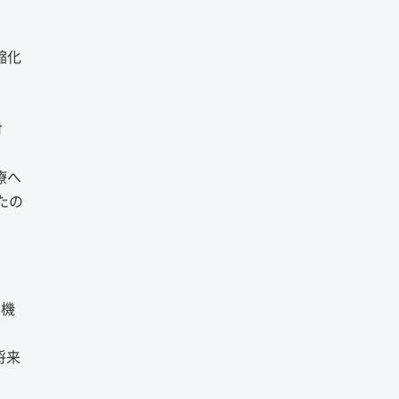
縮化
付
療へ
たの
る機
将来