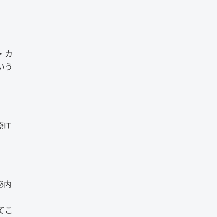
・カ
いう
IT
泌内
てこ