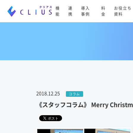
機
連
導入
料
お役立ち
能
携
事例
金
資料
2018.12.25
コラム
《スタッフコラム》 Merry Christm