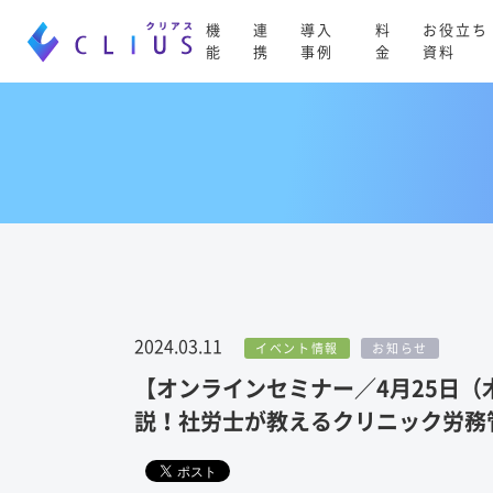
機
連
導入
料
お役立ち
能
携
事例
金
資料
2024.03.11
イベント情報
お知らせ
【オンラインセミナー／4月25日（木
説！社労士が教えるクリニック労務