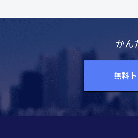
かん
無料ト