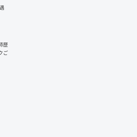
遇
師歴
クご