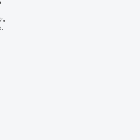
の
す。
め、