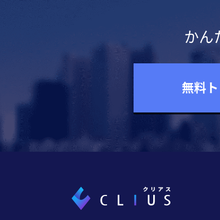
かん
無料ト