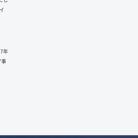
たし
イ
7年
ア事