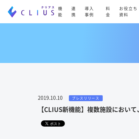
機
連
導入
料
お役立ち
能
携
事例
金
資料
2019.10.10
プレスリリース
【CLIUS新機能】複数施設におい