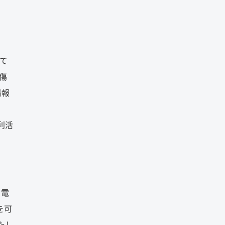
て
傷
情報
」
利活
る電
を可