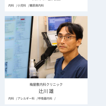
内科
小児科
糖尿病内科
梅屋敷内科クリニック
辻川 雄
内科
アレルギー科
呼吸器内科