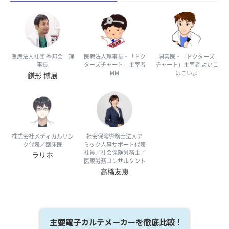
医療法人社団 季邦会 理
医療法人理事長・「ドク
開業医・「ドクターズ
事長
ターズチャート」主宰者
チャート」主宰者 よいこ
MM
はこいよ
鎌形 博展
株式会社メディカルリン
社会保険労務士法人ア
ク代表／臨床医
ミック人事サポート代表
社員／社会保険労務士／
ラリホ
医療労務コンサルタント
高橋友恵