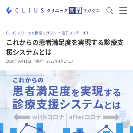
お役立ち資料
運営・経営のポイント
CLIUS クリニック開業マガジン
電子カルテ・ICT
これからの患者満足度を実現する診療支
援システムとは
開業医のリアル
開業準備で大事なこと
2020年9月11日 （更新：2022年4月27日）
電子カルテ・ICT
医療機器・事務機器
集患のコツ
セミナー