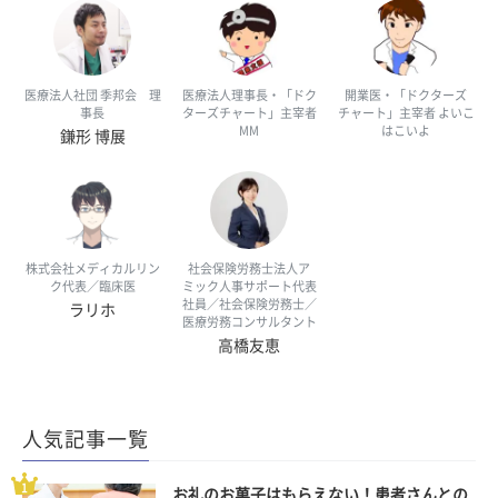
医療法人社団 季邦会 理
医療法人理事長・「ドク
開業医・「ドクターズ
事長
ターズチャート」主宰者
チャート」主宰者 よいこ
MM
はこいよ
鎌形 博展
株式会社メディカルリン
社会保険労務士法人ア
ク代表／臨床医
ミック人事サポート代表
社員／社会保険労務士／
ラリホ
医療労務コンサルタント
高橋友恵
人気記事一覧
お礼のお菓子はもらえない！患者さんとの