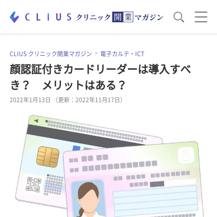
お役立ち資料
運営・経営のポイント
CLIUS クリニック開業マガジン
電子カルテ・ICT
顔認証付きカードリーダーは導入すべ
き？ メリットはある？
開業医のリアル
開業準備で大事なこと
2022年1月13日 （更新：2022年11月17日）
電子カルテ・ICT
医療機器・事務機器
集患のコツ
セミナー