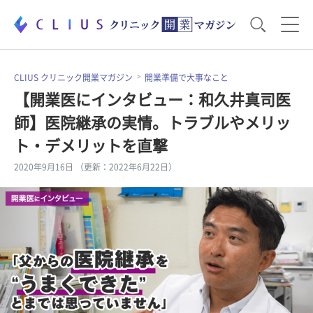
お役立ち資料
運営・経営のポイント
CLIUS クリニック開業マガジン
開業準備で大事なこと
【開業医にインタビュー：和久井真司医
師】医院継承の実情。トラブルやメリッ
開業医のリアル
開業準備で大事なこと
ト・デメリットを直撃
2020年9月16日 （更新：2022年6月22日）
電子カルテ・ICT
医療機器・事務機器
集患のコツ
セミナー