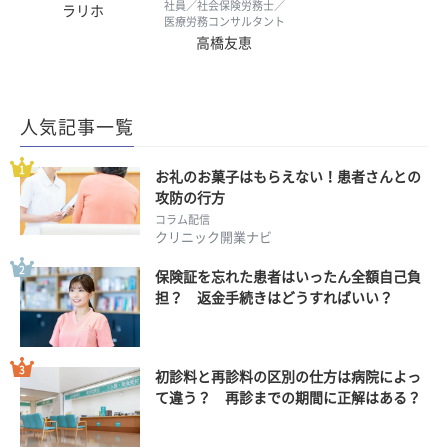
社員／社会保険労務士／
ラリホ
医療労務コンサルタント
高橋友恵
人気記事一覧
お礼のお菓子はもらえない！患者さんとの
攻防の行方
コラム配信
クリニック開業ナビ
保険証を忘れた患者はいったん全額自己負
担？ 返金手続きはどうすればいい？
初診料と再診料の区別の仕方は病院によっ
て違う？ 再診までの期間に正解はある？