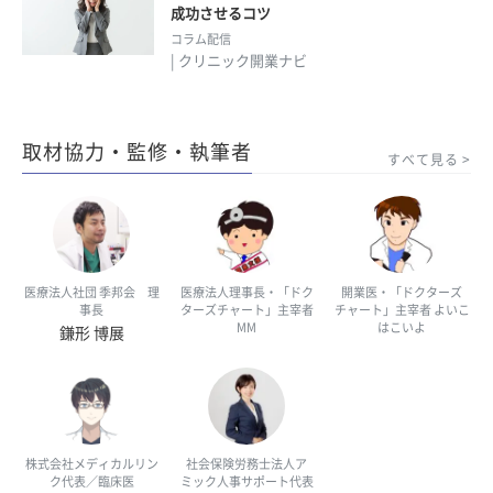
成功させるコツ
コラム配信
| クリニック開業ナビ
取材協力・監修・執筆者
すべて見る
医療法人社団 季邦会 理
医療法人理事長・「ドク
開業医・「ドクターズ
事長
ターズチャート」主宰者
チャート」主宰者 よいこ
MM
はこいよ
鎌形 博展
株式会社メディカルリン
社会保険労務士法人ア
ク代表／臨床医
ミック人事サポート代表