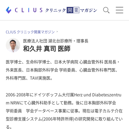
お役立ち資料
運営・経営のポイント
CLIUS クリニック開業マガジン
医療法人社団 湖北台診療所・理事長
和久井 真司 医師
開業医のリアル
開業準備で大事なこと
医学博士、生命科学博士、日本大学病院 心臓血管外科 医局長・
外来医長、日本胸部外科学会 学術委員、心臓血管外科専門医、
電子カルテ・ICT
医療機器・事務機器
外科専門医、TAVI実施医。
集患のコツ
セミナー
2006-2008年にドイツボッフム大付属Herz und Diabeteszentru
m NRWにて心臓外科助手として勤務。後に日本胸部外科学会
学術委員 学会データベース事業に従事。現在は電子カルテ介在
型診療支援システム(2006年特許所得)の研究開発に取り組んでい
る。