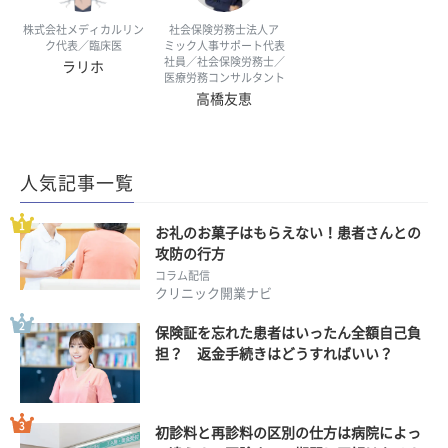
株式会社メディカルリン
社会保険労務士法人ア
ク代表／臨床医
ミック人事サポート代表
社員／社会保険労務士／
ラリホ
医療労務コンサルタント
高橋友恵
人気記事一覧
お礼のお菓子はもらえない！患者さんとの
攻防の行方
コラム配信
クリニック開業ナビ
保険証を忘れた患者はいったん全額自己負
担？ 返金手続きはどうすればいい？
初診料と再診料の区別の仕方は病院によっ