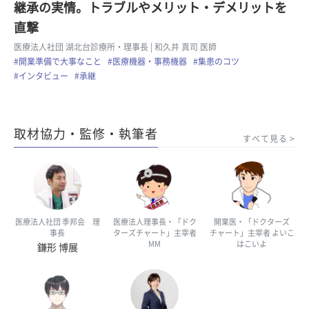
継承の実情。トラブルやメリット・デメリットを
直撃
医療法人社団 湖北台診療所・理事長
| 和久井 真司 医師
#開業準備で大事なこと
#医療機器・事務機器
#集患のコツ
#インタビュー
#承継
取材協力・監修・執筆者
すべて見る
医療法人社団 季邦会 理
医療法人理事長・「ドク
開業医・「ドクターズ
事長
ターズチャート」主宰者
チャート」主宰者 よいこ
MM
はこいよ
鎌形 博展