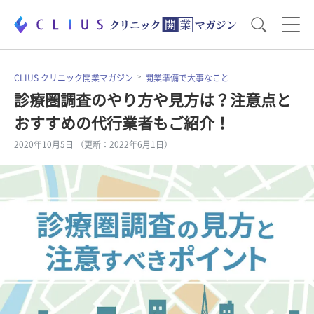
お役立ち資料
運営・経営のポイント
CLIUS クリニック開業マガジン
開業準備で大事なこと
診療圏調査のやり方や見方は？注意点と
おすすめの代行業者もご紹介！
開業医のリアル
開業準備で大事なこと
2020年10月5日 （更新：2022年6月1日）
電子カルテ・ICT
医療機器・事務機器
集患のコツ
セミナー