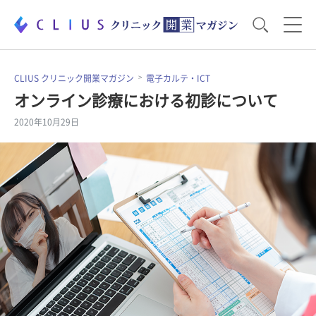
お役立ち資料
運営・経営のポイント
CLIUS クリニック開業マガジン
電子カルテ・ICT
オンライン診療における初診について
2020年10月29日
開業医のリアル
開業準備で大事なこと
電子カルテ・ICT
医療機器・事務機器
集患のコツ
セミナー