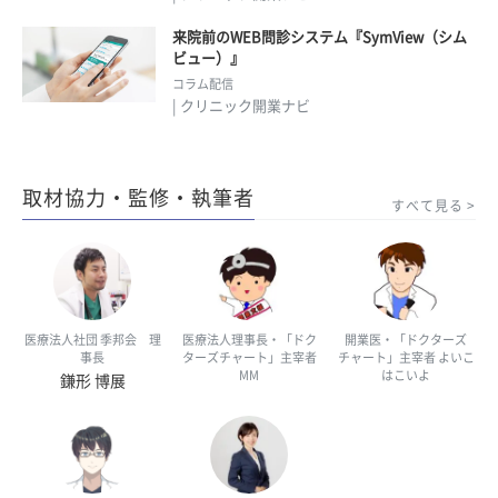
来院前のWEB問診システム『SymView（シム
ビュー）』
コラム配信
| クリニック開業ナビ
取材協力・監修・執筆者
すべて見る
医療法人社団 季邦会 理
医療法人理事長・「ドク
開業医・「ドクターズ
事長
ターズチャート」主宰者
チャート」主宰者 よいこ
MM
はこいよ
鎌形 博展