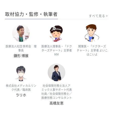
取材協力・監修・執筆者
すべて見る
医療法人社団 季邦会 理
医療法人理事長・「ドク
開業医・「ドクターズ
事長
ターズチャート」主宰者
チャート」主宰者 よいこ
MM
はこいよ
鎌形 博展
株式会社メディカルリン
社会保険労務士法人ア
ク代表／臨床医
ミック人事サポート代表
社員／社会保険労務士／
ラリホ
医療労務コンサルタント
高橋友恵