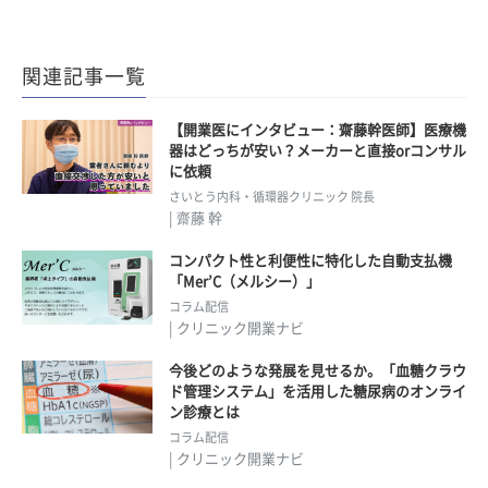
関連記事一覧
【開業医にインタビュー：齋藤幹医師】医療機
器はどっちが安い？メーカーと直接orコンサル
に依頼
さいとう内科・循環器クリニック 院長
| 齋藤 幹
コンパクト性と利便性に特化した自動支払機
「Mer’C（メルシー）」
コラム配信
| クリニック開業ナビ
今後どのような発展を見せるか。「血糖クラウ
ド管理システム」を活用した糖尿病のオンライ
ン診療とは
コラム配信
| クリニック開業ナビ