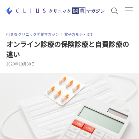
お役立ち資料
運営・経営のポイント
CLIUS クリニック開業マガジン
電子カルテ・ICT
オンライン診療の保険診療と自費診療の
違い
開業医のリアル
開業準備で大事なこと
2020年10月30日
電子カルテ・ICT
医療機器・事務機器
集患のコツ
セミナー