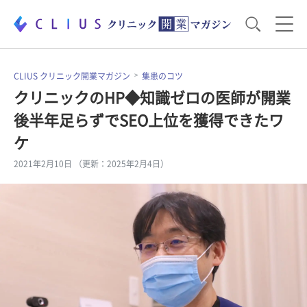
お役立ち資料
運営・経営のポイント
CLIUS クリニック開業マガジン
集患のコツ
クリニックのHP◆知識ゼロの医師が開業
後半年足らずでSEO上位を獲得できたワ
開業医のリアル
開業準備で大事なこと
ケ
2021年2月10日 （更新：2025年2月4日）
電子カルテ・ICT
医療機器・事務機器
集患のコツ
セミナー