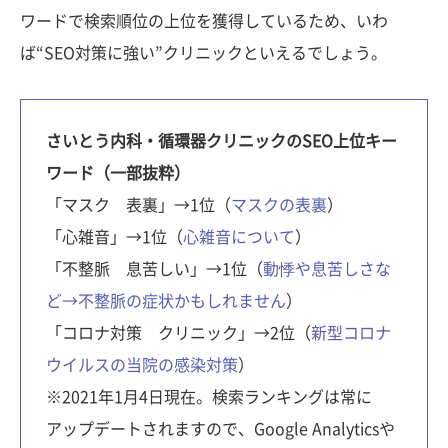
ワードで検索順位の上位を獲得しているため、いわ
ば“SEO対策に強い”クリニックといえるでしょう。
さいとう内科・循環器クリニックのSEO上位キー
ワード（一部抜粋）
「マスク 表裏」→1位（
マスクの表裏
）
「心雑音」→1位（
心雑音について
）
「不整脈 息苦しい」→1位（
動悸や息苦しさな
ど→不整脈の症状かもしれません
）
「コロナ対策 クリニック」→2位（
新型コロナ
ウイルスの当院の感染対策
）
※2021年1月4日現在。検索ランキングは常に
アップデートされますので、Google Analyticsや