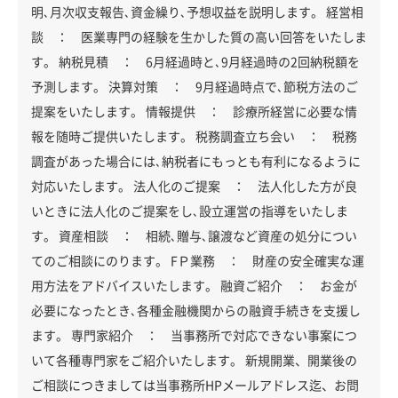
明､月次収支報告､資金繰り､予想収益を説明します。 経営相
談 ： 医業専門の経験を生かした質の高い回答をいたしま
す。 納税見積 ： 6月経過時と､9月経過時の2回納税額を
予測します。 決算対策 ： 9月経過時点で､節税方法のご
提案をいたします。 情報提供 ： 診療所経営に必要な情
報を随時ご提供いたします。 税務調査立ち会い ： 税務
調査があった場合には､納税者にもっとも有利になるように
対応いたします。 法人化のご提案 ： 法人化した方が良
いときに法人化のご提案をし､設立運営の指導をいたしま
す。 資産相談 ： 相続､贈与､譲渡など資産の処分につい
てのご相談にのります。 FＰ業務 ： 財産の安全確実な運
用方法をアドバイスいたします。 融資ご紹介 ： お金が
必要になったとき､各種金融機関からの融資手続きを支援し
ます。 専門家紹介 ： 当事務所で対応できない事案につ
いて各種専門家をご紹介いたします。 新規開業、開業後の
ご相談につきましては当事務所HPメールアドレス迄、お問