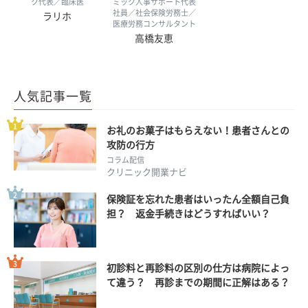
ク代表／臨床医
ミック人事サポート代表
社員／社会保険労務士／
ラリホ
医療労務コンサルタント
高橋友恵
人気記事一覧
お礼のお菓子はもらえない！患者さんとの
攻防の行方
コラム配信
クリニック開業ナビ
保険証を忘れた患者はいったん全額自己負
担？ 返金手続きはどうすればいい？
初診料と再診料の区別の仕方は病院によっ
て違う？ 再診までの期間に正解はある？