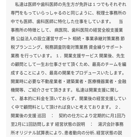
私達は医師や歯科医師の先生方が免許は１つでもそれぞれ
専門をもっていらっしゃるのと同じように、税理士事務所の
中でも医師、歯科医師に特化した仕事をしています。 当
事務所の特徴として、 病医院、歯科医院の経営全般支援業
務 公益法人の設立運営サポート 相続・事業承継対策業務 節
税プランニング、税務調査防衛対策業務 資金繰りサポート
業務 を行っています。 １．開業支援サービス 開業後、先生
の顧問として一生お仕事させて頂くため、最高のチームを編
成することにより、最高の開業をプロデュースいたします。
開業時に必要な不動産業者・建築業者・医療機器業者・金融
機関等、ご紹介させて頂きます。 私達は開業支援に関し
て、基本的に料金を頂いておらず、開業後の経営支援してい
く中で顧問料として頂ければ良いと考えております。 ２．
開業後の支援 巡回 ： 契約の仕方により定期的に月1回乃
至2月に1回訪問します 経営状態の説明 ： 湯沢会計事務
所オリジナル試算表により､患者動向の分析､経営状態の説