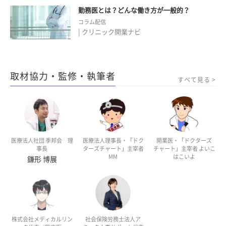
勤務医とは？どんな働き方が一般的？
コラム配信
| クリニック開業ナビ
取材協力・監修・執筆者
すべて見る
医療法人社団 季邦会 理
医療法人理事長・「ドク
開業医・「ドクターズ
事長
ターズチャート」主宰者
チャート」主宰者 よいこ
MM
はこいよ
鎌形 博展
株式会社メディカルリン
社会保険労務士法人ア