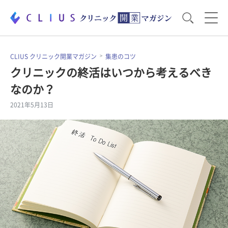
お役立ち資料
運営・経営のポイント
CLIUS クリニック開業マガジン
集患のコツ
クリニックの終活はいつから考えるべき
なのか？
開業医のリアル
開業準備で大事なこと
2021年5月13日
電子カルテ・ICT
医療機器・事務機器
集患のコツ
セミナー