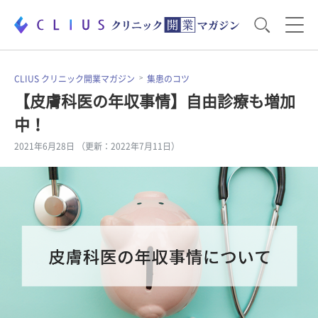
お役立ち資料
運営・経営のポイント
CLIUS クリニック開業マガジン
集患のコツ
【皮膚科医の年収事情】自由診療も増加
中！
開業医のリアル
開業準備で大事なこと
2021年6月28日 （更新：2022年7月11日）
電子カルテ・ICT
医療機器・事務機器
集患のコツ
セミナー