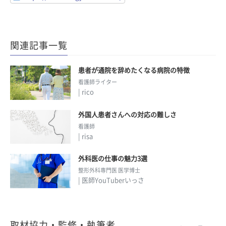
関連記事一覧
患者が通院を辞めたくなる病院の特徴
看護師ライター
| rico
外国人患者さんへの対応の難しさ
看護師
| risa
外科医の仕事の魅力3選
整形外科専門医 医学博士
| 医師YouTuberいっさ
取材協力・監修・執筆者