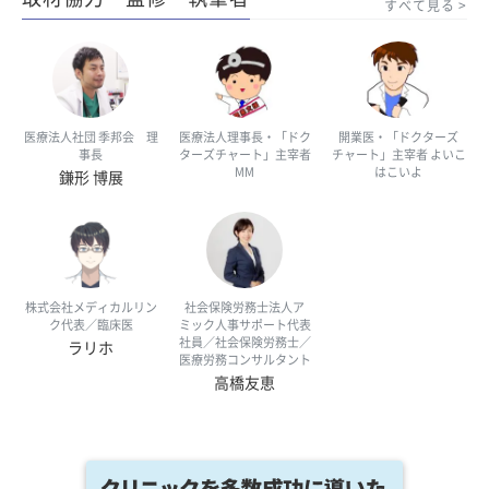
すべて見る
医療法人社団 季邦会 理
医療法人理事長・「ドク
開業医・「ドクターズ
事長
ターズチャート」主宰者
チャート」主宰者 よいこ
MM
はこいよ
鎌形 博展
株式会社メディカルリン
社会保険労務士法人ア
ク代表／臨床医
ミック人事サポート代表
社員／社会保険労務士／
ラリホ
医療労務コンサルタント
高橋友恵