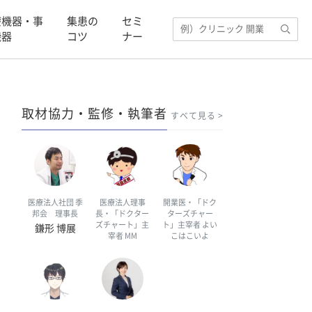
療機器・事
集患の
セミ
機器
コツ
ナー
取材協力・監修・執筆者
すべて見る
医療法人社団 季
医療法人理事
開業医・「ドク
邦会 理事長
長・「ドクター
ターズチャー
ズチャート」主
ト」主宰者 よい
鎌形 博展
宰者 MM
こはこいよ