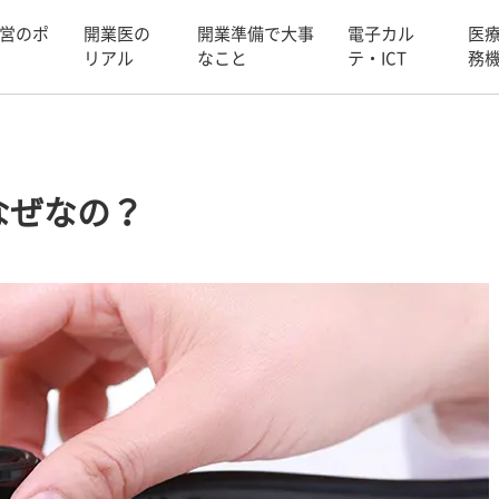
営のポ
開業医の
開業準備で大事
電子カル
医
リアル
なこと
テ・ICT
務
なぜなの？