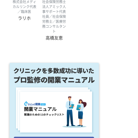
株式会社メディ
社会保険労務士
カルリンク代表
法人アミック人
／臨床医
事サポート代表
社員／社会保険
ラリホ
労務士／医療労
務コンサルタン
ト
高橋友恵