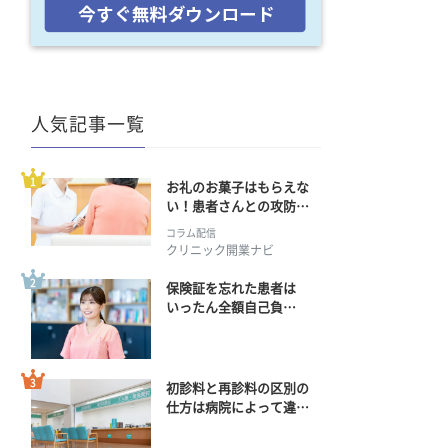
人気記事一覧
お礼のお菓子はもらえな
い！患者さんとの攻防の
行方
コラム配信
クリニック開業ナビ
保険証を忘れた患者は
いったん全額自己負
担？ 返金手続きはどう
すればいい？
初診料と再診料の区別の
仕方は病院によって違
う？ 再診までの期間に
正解はある？