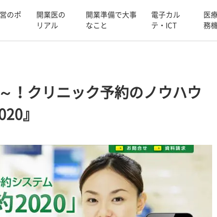
営のポ
開業医の
開業準備で大事
電子カル
医
リアル
なこと
テ・ICT
務
円～！クリニック予約のノウハウ
20』