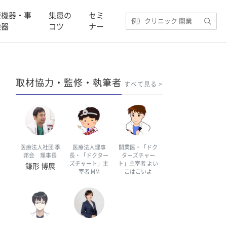
療機器・事
集患の
セミ
機器
コツ
ナー
取材協力・監修・執筆者
すべて見る
医療法人社団 季
医療法人理事
開業医・「ドク
邦会 理事長
長・「ドクター
ターズチャー
ズチャート」主
ト」主宰者 よい
鎌形 博展
宰者 MM
こはこいよ