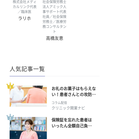
株式会社メディ
社会保険労務士
カルリンク代表
法人アミック人
／臨床医
事サポート代表
社員／社会保険
ラリホ
労務士／医療労
務コンサルタン
ト
高橋友恵
人気記事一覧
お礼のお菓子はもらえな
い！患者さんとの攻防の
行方
コラム配信
クリニック開業ナビ
保険証を忘れた患者は
いったん全額自己負
担？ 返金手続きはどう
すればいい？