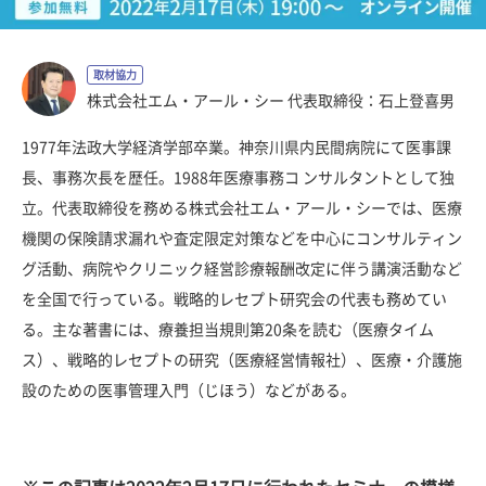
取材協力
株式会社エム・アール・シー 代表取締役：石上登喜男
1977年法政大学経済学部卒業。神奈川県内民間病院にて医事課
長、事務次長を歴任。1988年医療事務コ ンサルタントとして独
立。代表取締役を務める株式会社エム・アール・シーでは、医療
機関の保険請求漏れや査定限定対策などを中心にコンサルティン
グ活動、病院やクリニック経営診療報酬改定に伴う講演活動など
を全国で行っている。戦略的レセプト研究会の代表も務めてい
る。主な著書には、療養担当規則第20条を読む（医療タイム
ス）、戦略的レセプトの研究（医療経営情報社）、医療・介護施
設のための医事管理入門（じほう）などがある。