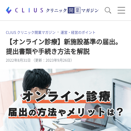
お役立ち資料
運営・経営のポイント
CLIUS クリニック開業マガジン
運営・経営のポイント
【オンライン診療】新施設基準の届出。
提出書類や手続き方法を解説
開業医のリアル
開業準備で大事なこと
2022年8月31日 （更新：2023年9月26日）
電子カルテ・ICT
医療機器・事務機器
集患のコツ
セミナー