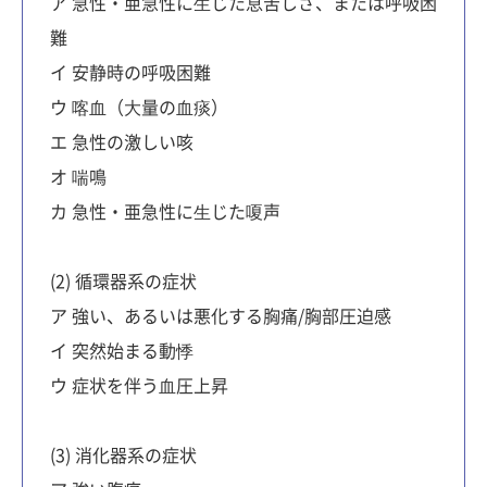
ア 急性・亜急性に⽣じた息苦しさ、または呼吸困
難
イ 安静時の呼吸困難
ウ 喀⾎（⼤量の⾎痰）
エ 急性の激しい咳
オ 喘鳴
カ 急性・亜急性に⽣じた嗄声
(2) 循環器系の症状
ア 強い、あるいは悪化する胸痛/胸部圧迫感
イ 突然始まる動悸
ウ 症状を伴う⾎圧上昇
(3) 消化器系の症状