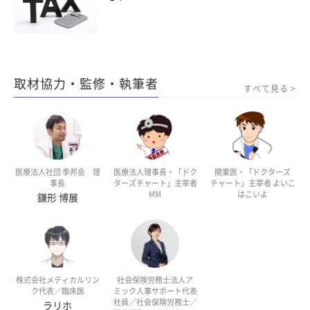
取材協力・監修・執筆者
すべて見る
医療法人社団 季邦会 理
医療法人理事長・「ドク
開業医・「ドクターズ
事長
ターズチャート」主宰者
チャート」主宰者 よいこ
MM
はこいよ
鎌形 博展
株式会社メディカルリン
社会保険労務士法人ア
ク代表／臨床医
ミック人事サポート代表
社員／社会保険労務士／
ラリホ