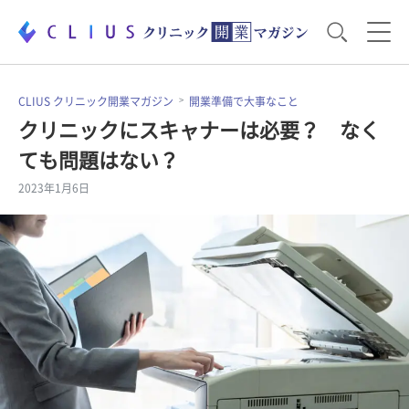
お役立ち資料
運営・経営のポイント
CLIUS クリニック開業マガジン
開業準備で大事なこと
クリニックにスキャナーは必要？ なく
ても問題はない？
開業医のリアル
開業準備で大事なこと
2023年1月6日
電子カルテ・ICT
医療機器・事務機器
集患のコツ
セミナー