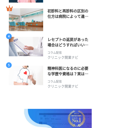
初診料と再診料の区別の
仕方は病院によって違
う？ 再診までの期間に
正解はある？
レセプトの返戻があった
場合はどうすればいい？
そのプロセスとは？
コラム配信
クリニック開業ナビ
精神科医になるのに必要
な学歴や資格は？実は学
士編入学からでも目指せ
コラム配信
る！
クリニック開業ナビ