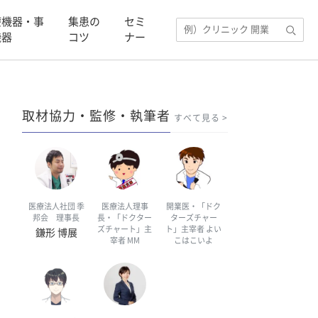
療機器・事
集患の
セミ
機器
コツ
ナー
取材協力・監修・執筆者
すべて見る
医療法人社団 季
医療法人理事
開業医・「ドク
邦会 理事長
長・「ドクター
ターズチャー
ズチャート」主
ト」主宰者 よい
鎌形 博展
宰者 MM
こはこいよ