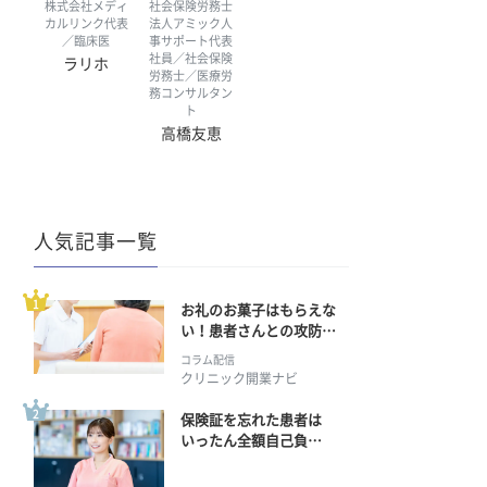
株式会社メディ
社会保険労務士
カルリンク代表
法人アミック人
／臨床医
事サポート代表
社員／社会保険
ラリホ
労務士／医療労
務コンサルタン
ト
高橋友恵
人気記事一覧
お礼のお菓子はもらえな
い！患者さんとの攻防の
行方
コラム配信
クリニック開業ナビ
保険証を忘れた患者は
いったん全額自己負
担？ 返金手続きはどう
すればいい？