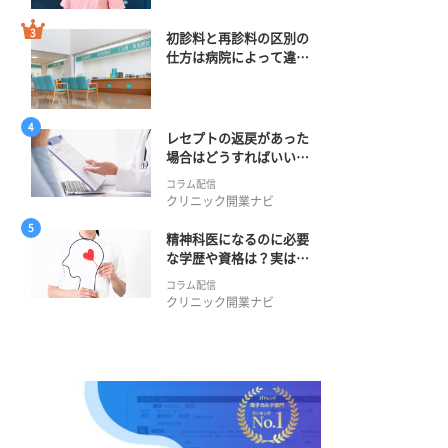
初診料と再診料の区別の
仕方は病院によって違
う？ 再診までの期間に
正解はある？
レセプトの返戻があった
場合はどうすればいい？
そのプロセスとは？
コラム配信
クリニック開業ナビ
精神科医になるのに必要
な学歴や資格は？実は学
士編入学からでも目指せ
コラム配信
る！
クリニック開業ナビ