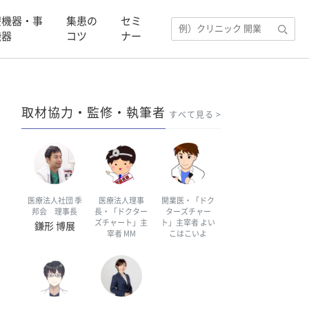
療機器・事
集患の
セミ
機器
コツ
ナー
取材協力・監修・執筆者
すべて見る
医療法人社団 季
医療法人理事
開業医・「ドク
邦会 理事長
長・「ドクター
ターズチャー
ズチャート」主
ト」主宰者 よい
鎌形 博展
宰者 MM
こはこいよ