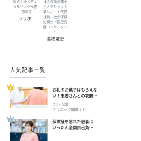
株式会社メディ
社会保険労務士
カルリンク代表
法人アミック人
／臨床医
事サポート代表
社員／社会保険
ラリホ
労務士／医療労
務コンサルタン
ト
高橋友恵
人気記事一覧
お礼のお菓子はもらえな
い！患者さんとの攻防の
行方
コラム配信
クリニック開業ナビ
保険証を忘れた患者は
いったん全額自己負
担？ 返金手続きはどう
すればいい？