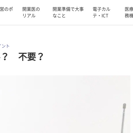
営のポ
開業医の
開業準備で大事
電子カル
医
リアル
なこと
テ・ICT
務
イント
要？ 不要？