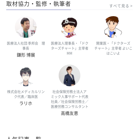
取材協力・監修・執筆者
すべて見る
医療法人社団 季邦会 理
医療法人理事長・「ドク
開業医・「ドクターズ
事長
ターズチャート」主宰者
チャート」主宰者 よいこ
MM
はこいよ
鎌形 博展
株式会社メディカルリン
社会保険労務士法人ア
ク代表／臨床医
ミック人事サポート代表
社員／社会保険労務士／
ラリホ
医療労務コンサルタント
高橋友恵