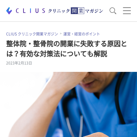
お役立ち資料
運営・経営のポイント
CLIUS クリニック開業マガジン
運営・経営のポイント
整体院・整骨院の開業に失敗する原因と
は？有効な対策法についても解説
開業医のリアル
開業準備で大事なこと
2023年2月13日
電子カルテ・ICT
医療機器・事務機器
集患のコツ
セミナー