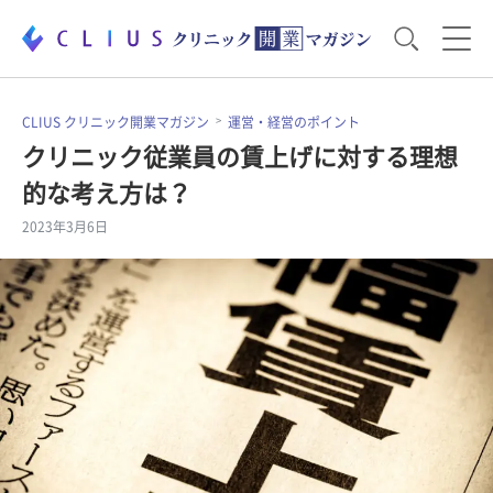
お役立ち資料
運営・経営のポイント
CLIUS クリニック開業マガジン
運営・経営のポイント
クリニック従業員の賃上げに対する理想
的な考え方は？
開業医のリアル
開業準備で大事なこと
2023年3月6日
電子カルテ・ICT
医療機器・事務機器
集患のコツ
セミナー