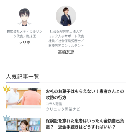
株式会社メディカルリン
社会保険労務士法人ア
ク代表／臨床医
ミック人事サポート代表
社員／社会保険労務士／
ラリホ
医療労務コンサルタント
高橋友恵
人気記事一覧
お礼のお菓子はもらえない！患者さんとの
攻防の行方
コラム配信
クリニック開業ナビ
保険証を忘れた患者はいったん全額自己負
担？ 返金手続きはどうすればいい？