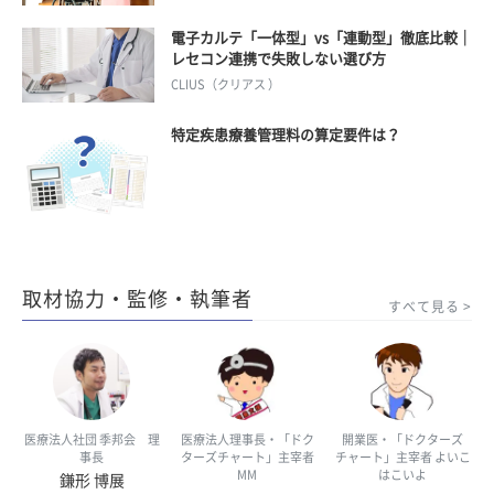
電子カルテ「一体型」vs「連動型」徹底比較｜
レセコン連携で失敗しない選び方
CLIUS（クリアス ）
特定疾患療養管理料の算定要件は？
取材協力・監修・執筆者
すべて見る
医療法人社団 季邦会 理
医療法人理事長・「ドク
開業医・「ドクターズ
事長
ターズチャート」主宰者
チャート」主宰者 よいこ
MM
はこいよ
鎌形 博展