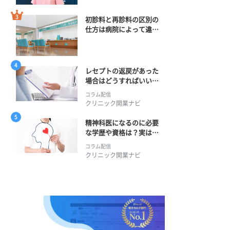
初診料と再診料の区別の
仕方は病院によって違
う？ 再診までの期間に
正解はある？
レセプトの返戻があった
場合はどうすればいい？
そのプロセスとは？
コラム配信
クリニック開業ナビ
精神科医になるのに必要
な学歴や資格は？実は学
士編入学からでも目指せ
コラム配信
る！
クリニック開業ナビ