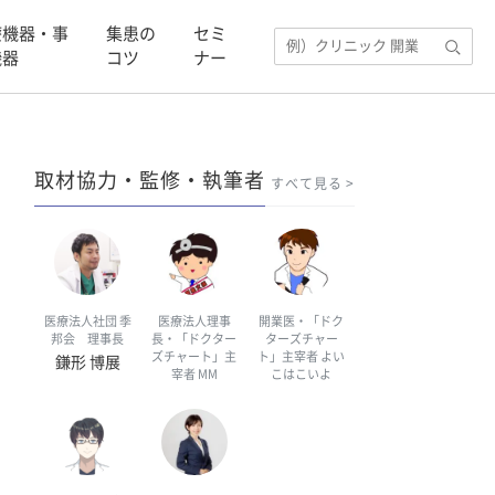
療機器・事
集患の
セミ
機器
コツ
ナー
取材協力・監修・執筆者
すべて見る
医療法人社団 季
医療法人理事
開業医・「ドク
邦会 理事長
長・「ドクター
ターズチャー
ズチャート」主
ト」主宰者 よい
鎌形 博展
宰者 MM
こはこいよ