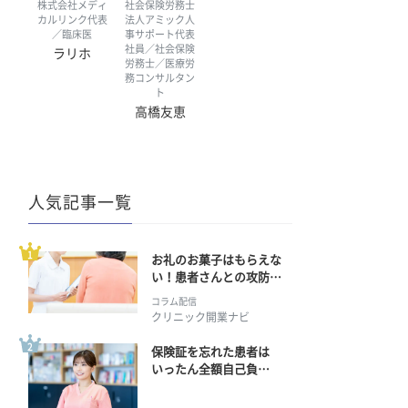
株式会社メディ
社会保険労務士
カルリンク代表
法人アミック人
／臨床医
事サポート代表
社員／社会保険
ラリホ
労務士／医療労
務コンサルタン
ト
高橋友恵
人気記事一覧
お礼のお菓子はもらえな
い！患者さんとの攻防の
行方
コラム配信
クリニック開業ナビ
保険証を忘れた患者は
いったん全額自己負
担？ 返金手続きはどう
すればいい？